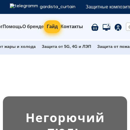
Защитные композитн
gardista_curtain
г
Помощь
О бренде
Гайд
Контакты
от жары и холода
Защита от 5G, 4G и ЛЭП
Защита от пожа
Негорючий