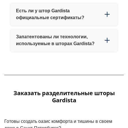
Есть ли у штор Gardista
официальные сертификаты?
Да. Шторы Gardista имеют обязательные и
Запатентованы ли технологии,
добровольные сертификаты соответствия,
используемые в шторах Gardista?
подтверждающие качество, безопасность и
соответствие продукции действующим
Да. В продукции Gardista применяются
нормативам.
запатентованные конструктивные и
Ознакомиться с сертификатами, их описанием и
технологические решения.
фотографиями оригиналов можно на странице:
Патенты подтверждают:
Сертификаты Gardista
Заказать разделительные шторы
уникальность многослойной структуры штор
Gardista
авторские инженерные разработки
право Gardista на использование и
производство данных решений на территории
Готовы создать оазис комфорта и тишины в своем
РФ