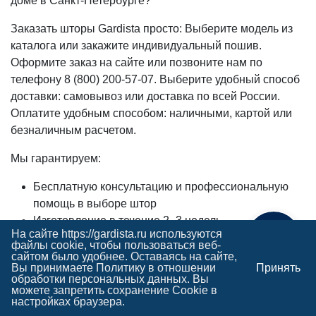
доме в Санкт-Петербурге?
Это гарантирует, что вы приобретаете
Заказать шторы Gardista просто: Выберите модель из
оригинальный продукт, а не аналог или копию.
каталога или закажите индивидуальный пошив.
Оформите заказ на сайте или позвоните нам по
Подробная информация о патентах с описанием
телефону 8 (800) 200-57-07. Выберите удобный способ
и фотографиями документов доступна на
доставки: самовывоз или доставка по всей России.
странице:
Патенты Gardista
Оплатите удобным способом: наличными, картой или
безналичным расчетом.
Мы гарантируем:
Бесплатную консультацию и профессиональную
помощь в выборе штор
Изготовление в течение 2–3 недель.
На сайте https://gardista.ru используются
Доставку в любую точку России, включая Санкт-
Поможем с выбором
файлы cookie, чтобы пользоваться веб-
Петербург.
сайтом было удобнее. Оставаясь на сайте,
Вы принимаете
Политику в отношении
Принять
Возможность возврата или обмена в течение 14
обработки персональных данных
. Вы
дней.
можете запретить сохранение Cookie в
настройках браузера.