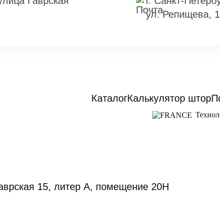
 улица Гаврская
г. Санкт-Петербу
ул. Репищева, 
Каталог
Калькулятор штор
П
Технол
Гаврская 15, литер А, помещение 20Н