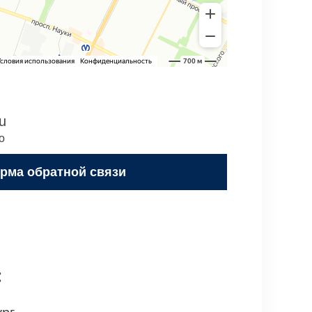
u
о
рма обратной связи
: