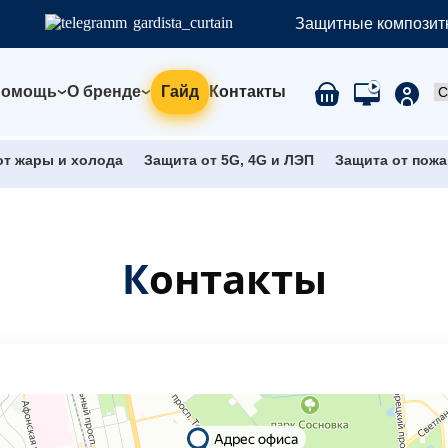
gardista_curtain
Защитные композитн
Помощь
О бренде
Гайд
Контакты
от жары и холода
Защита от 5G, 4G и ЛЭП
Защита от пожа
Контакты