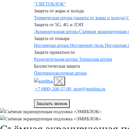
"СВЕТОБЛОК"
Защита от жары и холода
Термическая штора (защита от жары и холода)
Защита от 5G, 4G и ЛЭП
Экранирующая штора
Съёмная экранирующая
Защита от пожара
Негорючая штора
Негорючий тюль
Негорючая 
Защита приватности
Разделительная штора
Террасная штора
Баллистическая защита
Противоосколочная штора
+7 (800) 200-57-09
store@gardista.ru
Заказать звонок