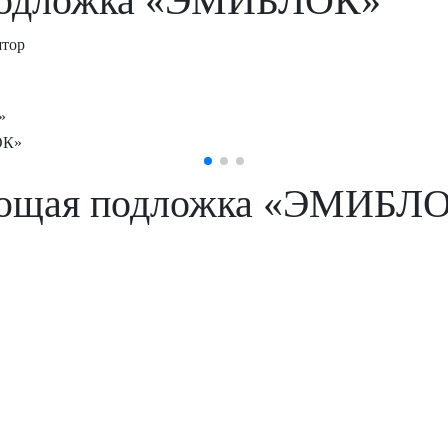
подложка «ЭМИБЛОК»
штор
»
ующая подложка «ЭМИБЛ