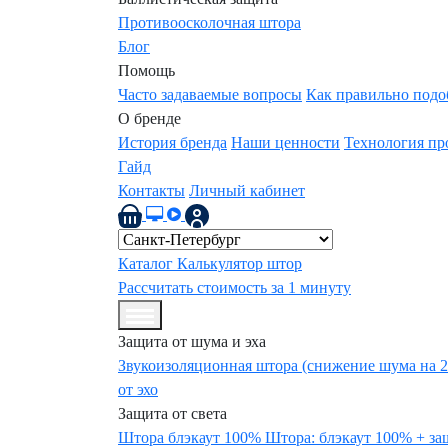
Противоосколочная штора
Блог
Помощь
Часто задаваемые вопросы
Как правильно подо
О бренде
История бренда
Наши ценности
Технология пр
Гайд
Контакты
Личный кабинет
Каталог
Калькулятор штор
Рассчитать стоимость за 1 минуту
Защита от шума и эха
Звукоизоляционная штора (снижение шума на 
от эхо
Защита от света
Штора блэкаут 100%
Штора: блэкаут 100% + за