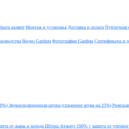
брать размер
Монтаж и установка
Доставка и оплата
Публичная 
оизводства
Видео Gardista
Фотографии Gardista
Сертификаты и д
20%)
Звукоизоляционная штора (снижение шума на 25%)
Римская
щита от жары и холода
Штора: блэкаут 100% + защита от улично