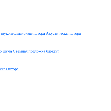
 звукоизоляционная штора
Акустическая штора
го шума
Съёмная подложка блэкаут
ская штора