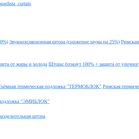
gardista_curtain
йский патент № 227470
20%)
Звукоизоляционная штора (снижение шума на 25%)
Римская
щита от жары и холода
Штора: блэкаут 100% + защита от улично
Съёмная термическая подложка "ТЕРМОБЛОК"
Римская термиче
 подложка "ЭМИБЛОК"
разделительная штора