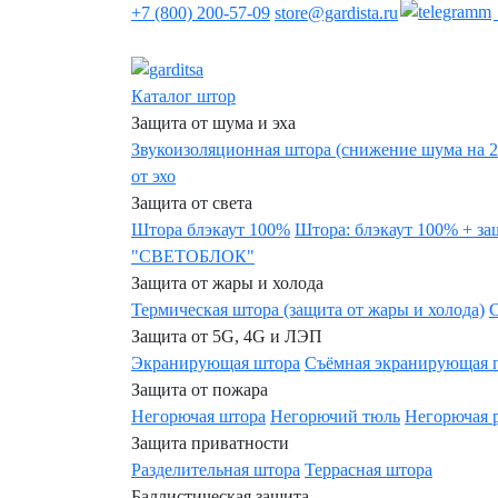
+7 (800) 200-57-09
store@gardista.ru
Защитные композитные шторы Gardista | Росси
Каталог штор
Защита от шума и эха
Звукоизоляционная штора (снижение шума на 
от эхо
Защита от света
Штора блэкаут 100%
Штора: блэкаут 100% + за
"СВЕТОБЛОК"
Защита от жары и холода
Термическая штора (защита от жары и холода)
Защита от 5G, 4G и ЛЭП
Экранирующая штора
Съёмная экранирующая
Защита от пожара
Негорючая штора
Негорючий тюль
Негорючая 
Защита приватности
Разделительная штора
Террасная штора
Баллистическая защита