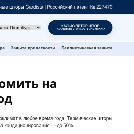
ые шторы Gardista | Российский патент № 227470
КАЛЬКУЛЯТОР ШТОР
РАССЧИТАТЬ СТОИМОСТЬ ЗА 1 МИНУТУ
ра
Защита приватности
Баллистическая защита
номить на
од
оклимат в любое время года.
Термические шторы
 за кондиционирование — до 50%.