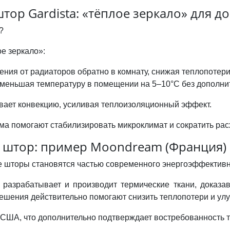
ор Gardista: «тёплое зеркало» для д
?
е зеркало»:
ния от радиаторов обратно в комнату, снижая теплопотери
 уменьшая температуру в помещении на 5–10°C без дополни
вает конвекцию, усиливая теплоизоляционный эффект.
ма помогают стабилизировать микроклимат и сократить рас
 штор: пример Moondream (Франция)
е шторы становятся частью современного энергоэффективн
разрабатывает и производит термические ткани, доказав 
решения действительно помогают снизить теплопотери и ул
 США, что дополнительно подтверждает востребованность 