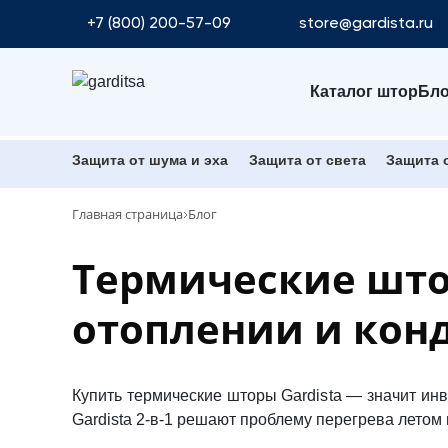
+7 (800) 200-57-09
store@gardista.ru
Каталог штор
Бло
Защита от шума и эха
Защита от света
Защита 
Главная страница
Блог
Термические штор
отоплении и кон
Купить термические шторы Gardista — значит и
Gardista
2-в-1 решают проблему перегрева летом и