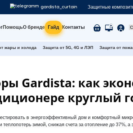
Защитные композитн
gardista_curtain
г
Помощь
О бренде
Гайд
Контакты
от жары и холода
Защита от 5G, 4G и ЛЭП
Защита от пожа
ы Gardista: как эко
диционере круглый г
нвестировать в энергоэффективный дом и комфортный микр
 теплопотерь зимой, снижая счета за отопление до 37%, а