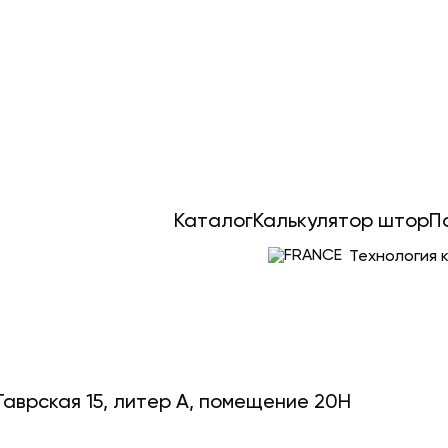
Каталог
Калькулятор штор
П
Технология 
Гаврская 15, литер А, помещение 20Н