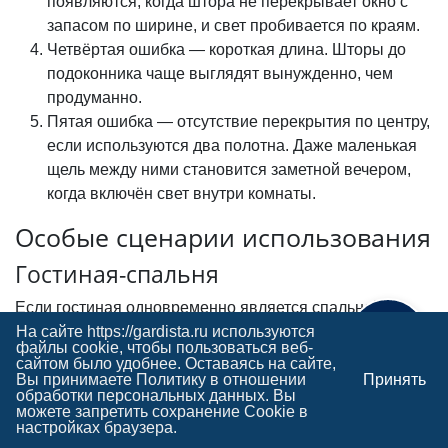
появляются, когда штора не перекрывает окно с
запасом по ширине, и свет пробивается по краям.
Четвёртая ошибка — короткая длина. Шторы до
подоконника чаще выглядят вынужденно, чем
продуманно.
Пятая ошибка — отсутствие перекрытия по центру,
если используются два полотна. Даже маленькая
щель между ними становится заметной вечером,
когда включён свет внутри комнаты.
Особые сценарии использования
Гостиная-спальня
Если гостиная одновременно является спальней,
шторы начинают выполнять сразу несколько функций.
На сайте https://gardista.ru используются
Поможем с выбором
файлы cookie, чтобы пользоваться веб-
Днём это открытое светлое пространство, а вечером —
сайтом было удобнее. Оставаясь на сайте,
полностью приватная зона отдыха.
Вы принимаете
Политику в отношении
Принять
обработки персональных данных
. Вы
можете запретить сохранение Cookie в
Кухня-гостиная
настройках браузера.