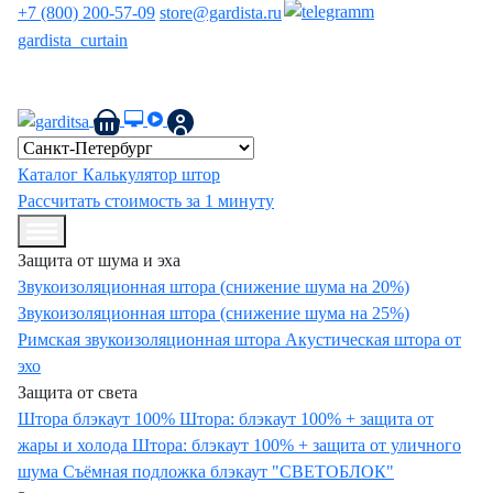
+7 (800) 200-57-09
store@gardista.ru
gardista_curtain
Защитные композитные шторы Gardista | Российский патент
№ 227470
Каталог
Калькулятор штор
Рассчитать стоимость за 1 минуту
Защита от шума и эха
Звукоизоляционная штора (снижение шума на 20%)
Звукоизоляционная штора (снижение шума на 25%)
Римская звукоизоляционная штора
Акустическая штора от
эхо
Защита от света
Штора блэкаут 100%
Штора: блэкаут 100% + защита от
жары и холода
Штора: блэкаут 100% + защита от уличного
шума
Съёмная подложка блэкаут "СВЕТОБЛОК"