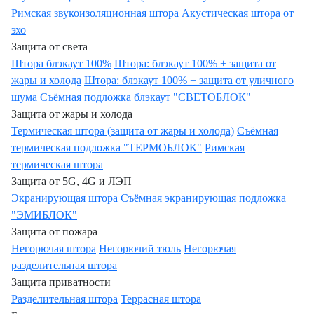
Римская звукоизоляционная штора
Акустическая штора от
эхо
Защита от света
Штора блэкаут 100%
Штора: блэкаут 100% + защита от
жары и холода
Штора: блэкаут 100% + защита от уличного
шума
Съёмная подложка блэкаут "СВЕТОБЛОК"
Защита от жары и холода
Термическая штора (защита от жары и холода)
Съёмная
термическая подложка "ТЕРМОБЛОК"
Римская
термическая штора
Защита от 5G, 4G и ЛЭП
Экранирующая штора
Съёмная экранирующая подложка
"ЭМИБЛОК"
Защита от пожара
Негорючая штора
Негорючий тюль
Негорючая
разделительная штора
Защита приватности
Разделительная штора
Террасная штора