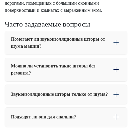
дорогами, помещениях с большими оконными
поверхностями и комнатах с выраженным эхом.
Часто задаваемые вопросы
Помогают ли звукоизоляционные шторы от
шума машин?
Да, особенно от: • постоянного городского фона; •
Можно ли установить такие шторы без
магистралей; • трафика; • транспортных развязок.
ремонта?
Да, установка происходит на обычный карниз.
Звукоизоляционные шторы только от шума?
Нет. Помимо звукоизоляции они: • затемняют помещение; •
Подходят ли они для спальни?
уменьшают эхо; • помогают удерживать тепло; • улучшают
микроклимат возле окна.