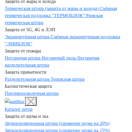
Защита от жары и холода
Термическая штора (защита от жары и холода)
Съёмная
термическая подложка "ТЕРМОБЛОК"
Римская
термическая штора
Защита от 5G, 4G и ЛЭП
Экранирующая штора
Съёмная экранирующая подложка
"ЭМИБЛОК"
Защита от пожара
Негорючая штора
Негорючий тюль
Негорючая
разделительная штора
Защита приватности
Разделительная штора
Террасная штора
Баллистическая защита
Противоосколочная штора
Каталог штор
Защита от шума и эха
Звукоизоляционная штора (снижение шума на 20%)
Звукоизоляционная штора (снижение шума на 25%)