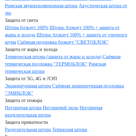
Римская звукоизоляционная штора
Акустическая штора от
эхо
Защита от света
Штора блэкаут 100%
Штора: блэкаут 100% + защита от
жары и холода
Штора: блэкаут 100% + защита от уличного
шума
Съёмная подложка блэкаут "СВЕТОБЛОК"
Защита от жары и холода
Термическая штора (защита от жары и холода)
Съёмная
термическая подложка "ТЕРМОБЛОК"
Римская
термическая штора
Защита от 5G, 4G и ЛЭП
Экранирующая штора
Съёмная экранирующая подложка
"ЭМИБЛОК"
Защита от пожара
Негорючая штора
Негорючий тюль
Негорючая
разделительная штора
Защита приватности
Разделительная штора
Террасная штора