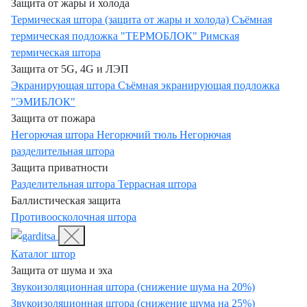
Защита от жары и холода
Термическая штора (защита от жары и холода)
Съёмная
термическая подложка "ТЕРМОБЛОК"
Римская
термическая штора
Защита от 5G, 4G и ЛЭП
Экранирующая штора
Съёмная экранирующая подложка
"ЭМИБЛОК"
Защита от пожара
Негорючая штора
Негорючий тюль
Негорючая
разделительная штора
Защита приватности
Разделительная штора
Террасная штора
Баллистическая защита
Противоосколочная штора
Каталог штор
Защита от шума и эха
Звукоизоляционная штора (снижение шума на 20%)
Звукоизоляционная штора (снижение шума на 25%)