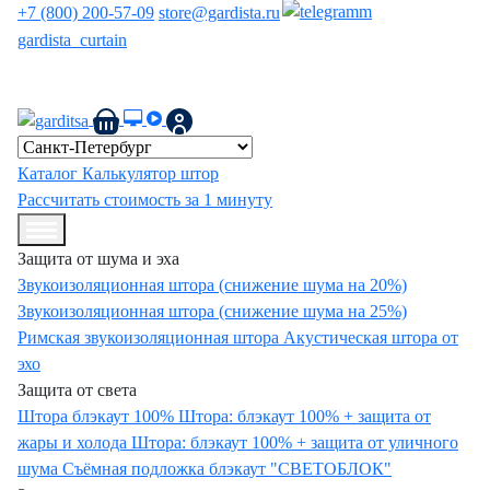
+7 (800) 200-57-09
store@gardista.ru
gardista_curtain
Защитные композитные шторы Gardista | Российский патент
№ 227470
Каталог
Калькулятор штор
Рассчитать стоимость за 1 минуту
Защита от шума и эха
Звукоизоляционная штора (снижение шума на 20%)
Звукоизоляционная штора (снижение шума на 25%)
Римская звукоизоляционная штора
Акустическая штора от
эхо
Защита от света
Штора блэкаут 100%
Штора: блэкаут 100% + защита от
жары и холода
Штора: блэкаут 100% + защита от уличного
шума
Съёмная подложка блэкаут "СВЕТОБЛОК"