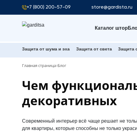
+7 (800) 200-57-09
store@gardista.ru
Каталог штор
Бло
Защита от шума и эха
Защита от света
Защита 
Главная страница
Блог
Чем функциональ
декоративных
Современный интерьер всё чаще решает не тольк
для квартиры
, которые способны не только украси