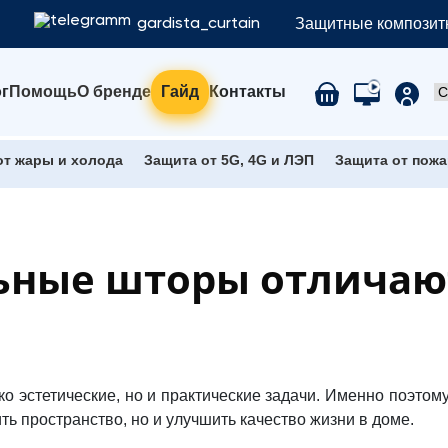
Защитные композитн
gardista_curtain
г
Помощь
О бренде
Гайд
Контакты
от жары и холода
Защита от 5G, 4G и ЛЭП
Защита от пожа
ные шторы отличают
о эстетические, но и практические задачи. Именно поэто
ть пространство, но и улучшить качество жизни в доме.