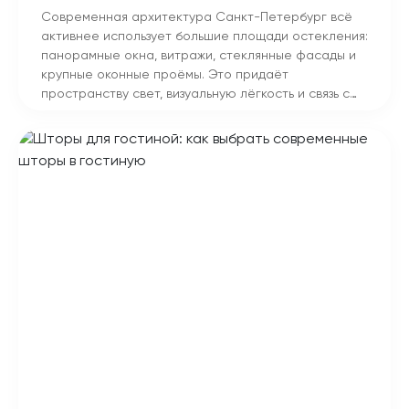
Современная архитектура Санкт-Петербург всё
активнее использует большие площади остекления:
панорамные окна, витражи, стеклянные фасады и
крупные оконные проёмы. Это придаёт
пространству свет, визуальную лёгкость и связь с
внешней средой, но одновременно увеличивает
внутреннюю уязвимость помещения при
повреждении остекления. Важно понимать:
основной риск при разрушении стекла — не
столько сама трещина или потеря целостности,
сколько разлёт острых осколков внутри помещения,
которые способны причинить серьёзные травмы
людям и нанести ущерб имуществу.