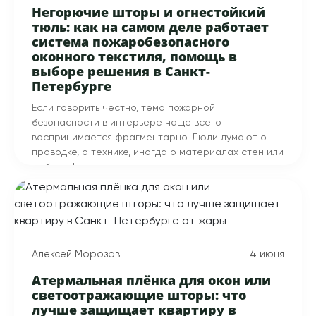
Негорючие шторы и огнестойкий
тюль: как на самом деле работает
система пожаробезопасного
оконного текстиля, помощь в
выборе решения в Санкт-
Петербурге
Если говорить честно, тема пожарной
безопасности в интерьере чаще всего
воспринимается фрагментарно. Люди думают о
проводке, о технике, иногда о материалах стен или
мебели. Но практически никогда не
рассматривают текстиль как элемент, который
способен повлиять на развитие пожара.
При этом шторы и тюль — это не просто
декоративный слой. С точки зрения поведения
материалов при нагреве это один из самых
Алексей Морозов
4 июня
чувствительных элементов в помещении. И именно
он часто становится тем фактором, который
Атермальная плёнка для окон или
ускоряет развитие пожара, а не замедляет его. Эта
светоотражающие шторы: что
статья поможет вам выбрать безопасные решения
лучше защищает квартиру в
для вашего интерьера в городе Санкт-Петербург