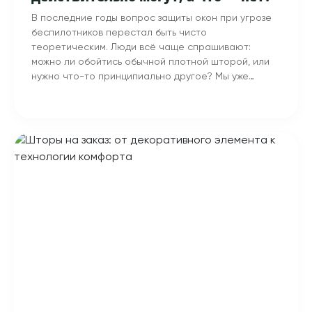
В последние годы вопрос защиты окон при угрозе
беспилотников перестал быть чисто
теоретическим. Люди всё чаще спрашивают:
можно ли обойтись обычной плотной шторой, или
нужно что-то принципиально другое? Мы уже
разбирали общую логику того, как баллистические
шторы снижают риск повреждений в квартире — в
этом материале пойдём дальше и разберём
конкретный вопрос: