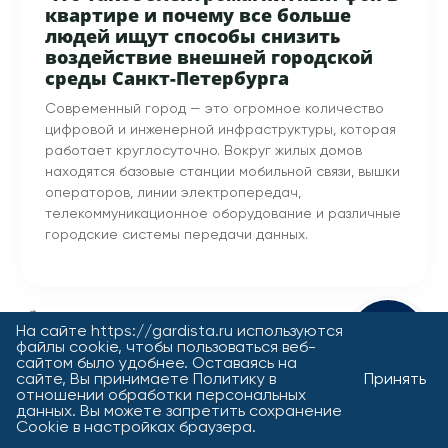
квартире и почему все больше
людей ищут способы снизить
воздействие внешней городской
среды Санкт-Петербурга
Современный город — это огромное количество
цифровой и инженерной инфраструктуры, которая
работает круглосуточно. Вокруг жилых домов
находятся базовые станции мобильной связи, вышки
операторов, линии электропередач,
телекоммуникационное оборудование и различные
городские системы передачи данных.
На сайте https://gardista.ru используются
Поможем с выбором
файлы cookie, чтобы пользоваться веб-
сайтом было удобнее. Оставаясь на
сайте, Вы принимаете
Политику в
Принять
отношении обработки персональных
данных
. Вы можете запретить сохранение
Cookie в настройках браузера.